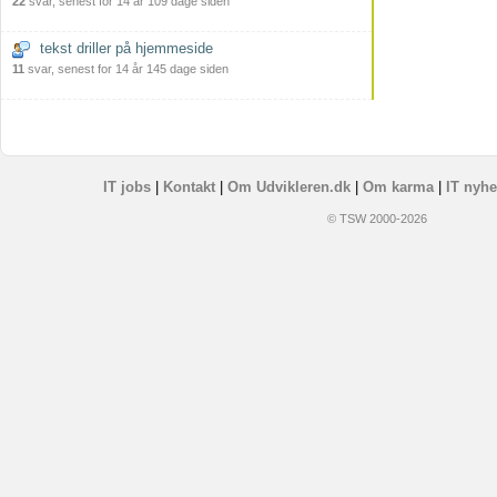
22
svar, senest for 14 år 109 dage siden
tekst driller på hjemmeside
11
svar, senest for 14 år 145 dage siden
IT jobs
|
Kontakt
|
Om Udvikleren.dk
|
Om karma
|
IT nyhe
© TSW 2000-2026