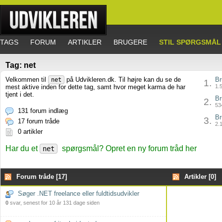
TAGS
FORUM
ARTIKLER
BRUGERE
STIL SPØRGSMÅL
Tag: net
Velkommen til
på Udvikleren.dk. Til højre kan du se de
Br
net
1.
mest aktive inden for dette tag, samt hvor meget karma de har
1.5
tjent i det.
Br
2.
534
131 forum indlæg
Br
3.
17 forum tråde
2.1
0 artikler
Har du et
spørgsmål? Opret en ny forum tråd her
net
Forum tråde [17]
Artikler [0]
Søger .NET freelance eller fuldtidsudvikler
0
svar, senest for 10 år 131 dage siden