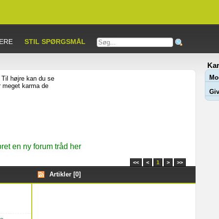
ERE
STIL SPØRGSMÅL
Kar
Mo
Til højre kan du se
or meget karma de
Giv
et en ny forum tråd her
<<
<
1
>
>>
Artikler [0]