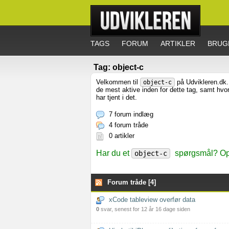
TAGS
FORUM
ARTIKLER
BRUG
Tag: object-c
Velkommen til
på Udvikleren.dk. 
object-c
de mest aktive inden for dette tag, samt hv
har tjent i det.
7 forum indlæg
4 forum tråde
0 artikler
Har du et
spørgsmål? Opr
object-c
Forum tråde [4]
xCode tableview overfør data
0
svar, senest for 12 år 16 dage siden