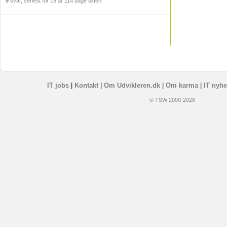
9
svar, senest for 15 år 114 dage siden
IT jobs
|
Kontakt
|
Om Udvikleren.dk
|
Om karma
|
IT nyhe
© TSW 2000-2026