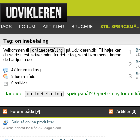
TAGS
FORUM
ARTIKLER
BRUGERE
STIL SPØRGSMÅL
Tag: onlinebetaling
Velkommen til
på Udvikleren.dk. Til højre kan
Br
onlinebetaling
1.
du se de mest aktive inden for dette tag, samt hvor meget karma
212
de har tjent i det.
Br
2.
3.0
47 forum indlæg
Br
3.
9 forum tråde
481
0 artikler
Har du et
spørgsmål? Opret en ny forum trå
onlinebetaling
Forum tråde [9]
Artikler [0]
Salg af online produkter
3
svar, senest for 8 år 265 dage siden