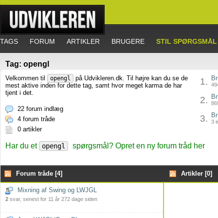
TAGS
FORUM
ARTIKLER
BRUGERE
STIL SPØRGSMÅL
Tag: opengl
Velkommen til
på Udvikleren.dk. Til højre kan du se de
Br
opengl
1.
mest aktive inden for dette tag, samt hvor meget karma de har
494
tjent i det.
Br
2.
869
22 forum indlæg
Br
3.
4 forum tråde
3 i
0 artikler
Har du et
spørgsmål? Opret en ny forum tråd her
opengl
Forum tråde [4]
Artikler [0]
Mixning af Swing og LWJGL
2
svar, senest for 11 år 272 dage siden