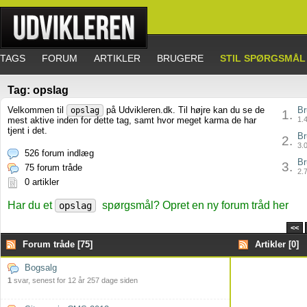
TAGS
FORUM
ARTIKLER
BRUGERE
STIL SPØRGSMÅL
Tag: opslag
Velkommen til
på Udvikleren.dk. Til højre kan du se de
Br
opslag
1.
mest aktive inden for dette tag, samt hvor meget karma de har
1.4
tjent i det.
Br
2.
3.0
526 forum indlæg
Br
3.
75 forum tråde
2.7
0 artikler
Har du et
spørgsmål? Opret en ny forum tråd her
opslag
<<
Forum tråde [75]
Artikler [0]
Bogsalg
1
svar, senest for 12 år 257 dage siden