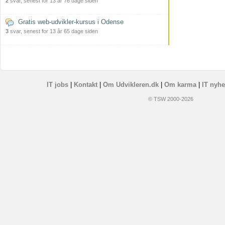
2
svar, senest for 13 år 76 dage siden
Gratis web-udvikler-kursus i Odense
3
svar, senest for 13 år 65 dage siden
IT jobs
|
Kontakt
|
Om Udvikleren.dk
|
Om karma
|
IT nyhe
© TSW 2000-2026