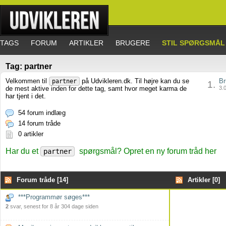
TAGS
FORUM
ARTIKLER
BRUGERE
STIL SPØRGSMÅL
Tag: partner
Velkommen til
på Udvikleren.dk. Til højre kan du se
Br
partner
1.
de mest aktive inden for dette tag, samt hvor meget karma de
3.0
har tjent i det.
54 forum indlæg
14 forum tråde
0 artikler
Har du et
spørgsmål? Opret en ny forum tråd her
partner
Forum tråde [14]
Artikler [0]
***Programmør søges***
2
svar, senest for 8 år 304 dage siden