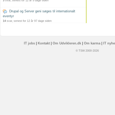
3
svar, senest for 12 år 5 dage siden
Drupal og Server geni søges til internationalt
eventyr
14
svar, senest for 12 år 97 dage siden
IT jobs
|
Kontakt
|
Om Udvikleren.dk
|
Om karma
|
IT nyhe
© TSW 2000-2026