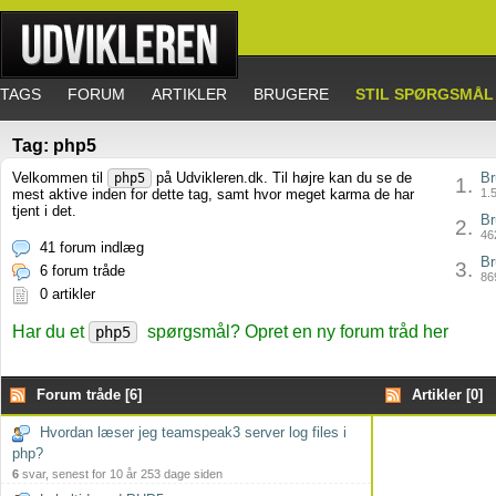
TAGS
FORUM
ARTIKLER
BRUGERE
STIL SPØRGSMÅL
Tag: php5
Velkommen til
på Udvikleren.dk. Til højre kan du se de
Br
php5
1.
mest aktive inden for dette tag, samt hvor meget karma de har
1.5
tjent i det.
Br
2.
462
41 forum indlæg
Br
3.
6 forum tråde
869
0 artikler
Har du et
spørgsmål? Opret en ny forum tråd her
php5
Forum tråde [6]
Artikler [0]
Hvordan læser jeg teamspeak3 server log files i
php?
6
svar, senest for 10 år 253 dage siden