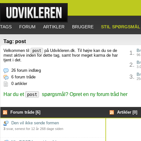
TAGS
FORUM
ARTIKLER
BRUGERE
STIL SPØRGSMÅL
Tag: post
Velkommen til
på Udvikleren.dk. Til højre kan du se de
Br
post
1.
mest aktive inden for dette tag, samt hvor meget karma de har
96 
tjent i det.
Br
2.
3.0
26 forum indlæg
Br
3.
6 forum tråde
254
0 artikler
Har du et
spørgsmål? Opret en ny forum tråd her
post
Forum tråde [6]
Artikler [0]
Den vil ikke sende formen
3
svar, senest for 12 år 268 dage siden