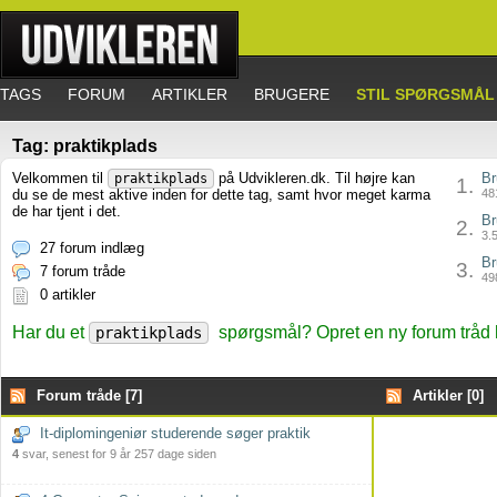
TAGS
FORUM
ARTIKLER
BRUGERE
STIL SPØRGSMÅL
Tag: praktikplads
Velkommen til
på Udvikleren.dk. Til højre kan
Br
praktikplads
1.
du se de mest aktive inden for dette tag, samt hvor meget karma
481
de har tjent i det.
Br
2.
3.5
27 forum indlæg
Br
3.
7 forum tråde
498
0 artikler
Har du et
spørgsmål? Opret en ny forum tråd 
praktikplads
Forum tråde [7]
Artikler [0]
It-diplomingeniør studerende søger praktik
4
svar, senest for 9 år 257 dage siden