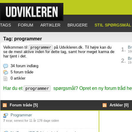
TAGS
FORUM
ARTIKLER
BRUGERE
STIL SPØRGSMÅL
Tag: programmer
Velkommen til
på Udvikleren.dk. Til højre kan du
Br
programmer
1.
se de mest aktive inden for dette tag, samt hvor meget karma de
160
har tjent i det.
Br
2.
19 
34 forum indlæg
5 forum tråde
0 artikler
Har du et
spørgsmål? Opret en ny forum tråd he
programmer
Forum tråde [5]
Artikler [0]
Programmør
7
svar, senest for 11 år 178 dage siden