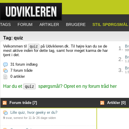
TAGS
FORUM
ARTIKLER
BRUGERE
STIL SPØRGSMÅL
Tag: quiz
Velkommen til
på Udvikleren.dk. Til højre kan du se de
Br
quiz
1.
mest aktive inden for dette tag, samt hvor meget karma de har
995
tjent i det.
Br
2.
1.2
31 forum indlæg
Br
3.
7 forum tråde
1.5
0 artikler
Har du et
spørgsmål? Opret en ny forum tråd her
quiz
Forum tråde [7]
Artikler [0]
Lille quiz, hvor geeky er du?
9
svar, senest for 11 år 26 dage siden