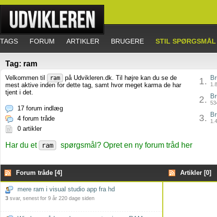
TAGS
FORUM
ARTIKLER
BRUGERE
STIL SPØRGSMÅL
Tag: ram
Velkommen til
på Udvikleren.dk. Til højre kan du se de
Br
ram
1.
mest aktive inden for dette tag, samt hvor meget karma de har
1.8
tjent i det.
Br
2.
534
17 forum indlæg
Br
3.
4 forum tråde
1.4
0 artikler
Har du et
spørgsmål? Opret en ny forum tråd her
ram
Forum tråde [4]
Artikler [0]
mere ram i visual studio app fra hd
3
svar, senest for 9 år 220 dage siden