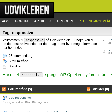
TAGS
FORUM
ARTIKLER
BRUGERE
STIL SPØRGSMÅL
Tag: responsive
Velkommen til
på Udvikleren.dk. Til højre kan du
Br
responsive
1.
se de mest aktive inden for dette tag, samt hvor meget karma de
49 
har tjent i det.
Br
2.
8 i
23 forum indlæg
5 forum tråde
0 artikler
Har du et
spørgsmål? Opret en ny forum tråd he
responsive
Forum tråde [5]
Artikler [0]
css responsive
5
svar, senest for 10 år 107 dage siden