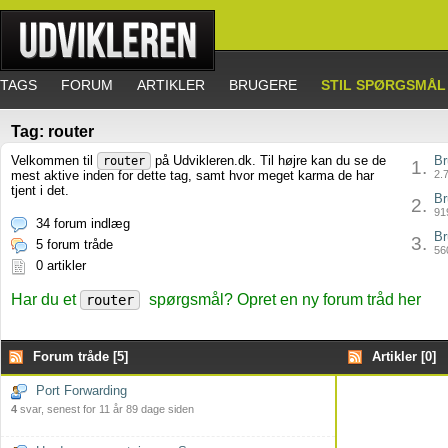
TAGS
FORUM
ARTIKLER
BRUGERE
STIL SPØRGSMÅL
Tag: router
Velkommen til
på Udvikleren.dk. Til højre kan du se de
Br
router
1.
mest aktive inden for dette tag, samt hvor meget karma de har
2.7
tjent i det.
Br
2.
919
34 forum indlæg
Br
3.
5 forum tråde
560
0 artikler
Har du et
spørgsmål? Opret en ny forum tråd her
router
Forum tråde [5]
Artikler [0]
Port Forwarding
4
svar, senest for 11 år 89 dage siden