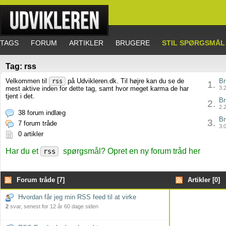
TAGS
FORUM
ARTIKLER
BRUGERE
STIL SPØRGSMÅL
Tag: rss
Velkommen til
på Udvikleren.dk. Til højre kan du se de
Br
rss
1.
mest aktive inden for dette tag, samt hvor meget karma de har
3.2
tjent i det.
Br
2.
2.2
38 forum indlæg
Br
3.
7 forum tråde
3.0
0 artikler
Har du et
spørgsmål? Opret en ny forum tråd her
rss
Forum tråde [7]
Artikler [0]
Hvordan får jeg min RSS feed til at virke
2
svar, senest for 12 år 60 dage siden