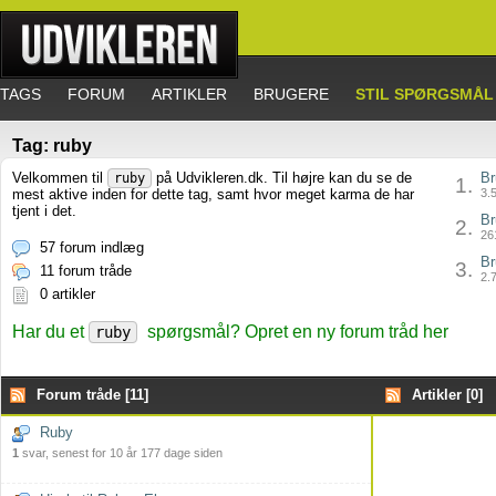
TAGS
FORUM
ARTIKLER
BRUGERE
STIL SPØRGSMÅL
Tag: ruby
Velkommen til
på Udvikleren.dk. Til højre kan du se de
Br
ruby
1.
mest aktive inden for dette tag, samt hvor meget karma de har
3.5
tjent i det.
Br
2.
261
57 forum indlæg
Br
3.
11 forum tråde
2.7
0 artikler
Har du et
spørgsmål? Opret en ny forum tråd her
ruby
Forum tråde [11]
Artikler [0]
Ruby
1
svar, senest for 10 år 177 dage siden