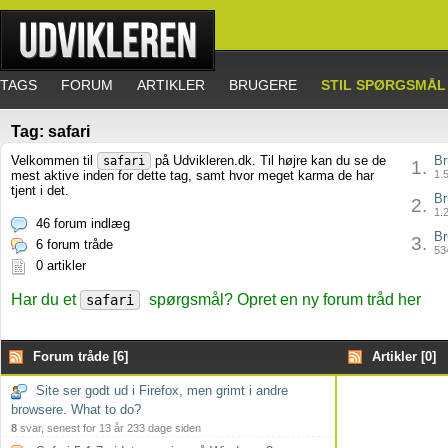
TAGS
FORUM
ARTIKLER
BRUGERE
STIL SPØRGSMÅL
Tag: safari
Velkommen til
på Udvikleren.dk. Til højre kan du se de
Br
safari
1.
mest aktive inden for dette tag, samt hvor meget karma de har
1.5
tjent i det.
Br
2.
1.2
46 forum indlæg
Br
3.
6 forum tråde
534
0 artikler
Har du et
spørgsmål? Opret en ny forum tråd her
safari
Forum tråde [6]
Artikler [0]
Site ser godt ud i Firefox, men grimt i andre
browsere. What to do?
8
svar, senest for 13 år 233 dage siden