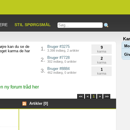
ERE
STIL SPØRGSMÅL
Kar
Mo
højre kan du se de
Bruger #3275
9
1.
meget karma de har
3.398 indlæg, 2 artikler
karma
Giv
Bruger #7728
2
2.
302 indlæg, 0 artikler
karma
Bruger #8884
1
3.
462 indlæg, 0 artikler
karma
 ny forum tråd her
<<
<
1
>
>>
Artikler [0]