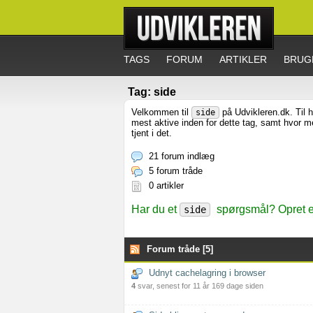
TAGS
FORUM
ARTIKLER
BRUG
Tag: side
Velkommen til
på Udvikleren.dk. Til 
side
mest aktive inden for dette tag, samt hvor 
tjent i det.
21 forum indlæg
5 forum tråde
0 artikler
Har du et
spørgsmål? Opret en
side
Forum tråde [5]
Udnyt cachelagring i browser
4
svar, senest for 11 år 169 dage siden