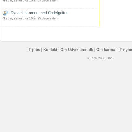
4
svar, senest for 10 år 59 dage siden
Dynamisk menu med CodeIgniter
3
svar, senest for 10 år 95 dage siden
IT jobs
|
Kontakt
|
Om Udvikleren.dk
|
Om karma
|
IT nyhe
© TSW 2000-2026