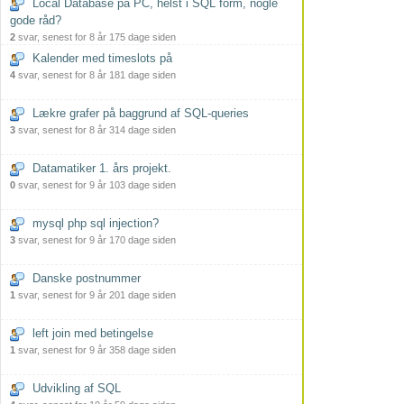
Local Database på PC, helst i SQL form, nogle
gode råd?
2
svar, senest for 8 år 175 dage siden
Kalender med timeslots på
4
svar, senest for 8 år 181 dage siden
Lækre grafer på baggrund af SQL-queries
3
svar, senest for 8 år 314 dage siden
Datamatiker 1. års projekt.
0
svar, senest for 9 år 103 dage siden
mysql php sql injection?
3
svar, senest for 9 år 170 dage siden
Danske postnummer
1
svar, senest for 9 år 201 dage siden
left join med betingelse
1
svar, senest for 9 år 358 dage siden
Udvikling af SQL