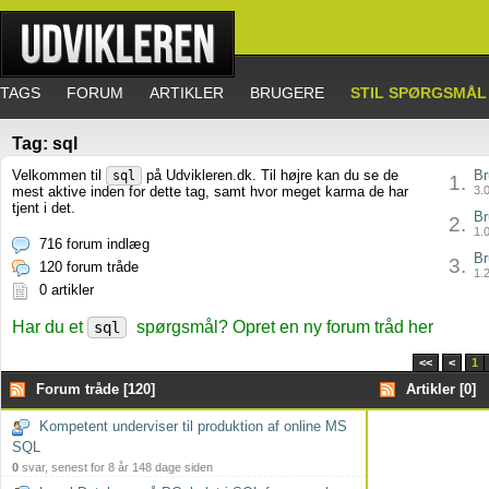
TAGS
FORUM
ARTIKLER
BRUGERE
STIL SPØRGSMÅL
Tag: sql
Velkommen til
på Udvikleren.dk. Til højre kan du se de
Br
sql
1.
mest aktive inden for dette tag, samt hvor meget karma de har
3.0
tjent i det.
Br
2.
1.0
716 forum indlæg
Br
3.
120 forum tråde
1.2
0 artikler
Har du et
spørgsmål? Opret en ny forum tråd her
sql
<<
<
1
Forum tråde [120]
Artikler [0]
Kompetent underviser til produktion af online MS
SQL
0
svar, senest for 8 år 148 dage siden