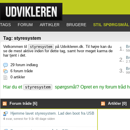
TAGS
FORUM
ARTIKLER
BRUGERE
STIL SPØRGSMÅL
Tag: styresystem
Velkommen til
på Udvikleren.dk. Til højre kan du
Br
styresystem
1.
se de mest aktive inden for dette tag, samt hvor meget karma de
560
har tjent i det.
Br
2.
2.7
29 forum indlæg
Br
3.
6 forum tråde
995
0 artikler
Har du et
spørgsmål? Opret en ny forum tråd h
styresystem
Forum tråde [6]
Artikler [0]
Hjemme lavet styresystem. Lad den boot fra USB
4
svar, senest for 9 år 48 dage siden