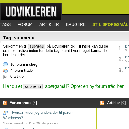
TAGS
FORUM
ARTIKLER
BRUGERE
STIL SPØRGSMÅL
Tag: submenu
Velkommen til
på Udvikleren.dk. Til højre kan du se
Br
submenu
1.
de mest aktive inden for dette tag, samt hvor meget karma de
33 
har tjent i det.
Br
2.
534
16 forum indlæg
Br
3.
4 forum tråde
1.5
0 artikler
Har du et
spørgsmål? Opret en ny forum tråd her
submenu
Forum tråde [4]
Artikler [0]
Hvordan viser jeg undersider til parent i
Wordpress?
1
svar, senest for 11 år 203 dage siden