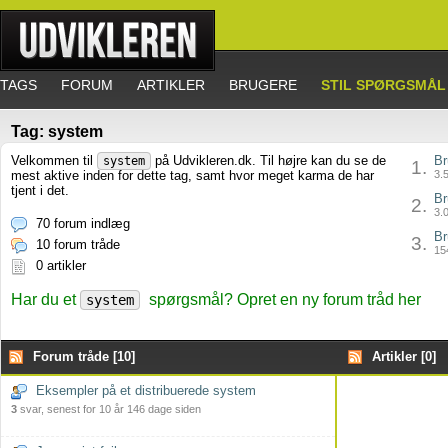
TAGS
FORUM
ARTIKLER
BRUGERE
STIL SPØRGSMÅL
Tag: system
Velkommen til
på Udvikleren.dk. Til højre kan du se de
Br
system
1.
mest aktive inden for dette tag, samt hvor meget karma de har
3.5
tjent i det.
Br
2.
3.0
70 forum indlæg
Br
3.
10 forum tråde
154
0 artikler
Har du et
spørgsmål? Opret en ny forum tråd her
system
Forum tråde [10]
Artikler [0]
Eksempler på et distribuerede system
3
svar, senest for 10 år 146 dage siden