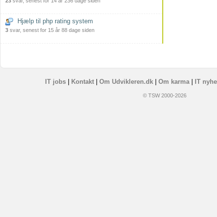
23
svar, senest for 14 år 236 dage siden
Hjælp til php rating system
3
svar, senest for 15 år 88 dage siden
IT jobs
|
Kontakt
|
Om Udvikleren.dk
|
Om karma
|
IT nyhe
© TSW 2000-2026