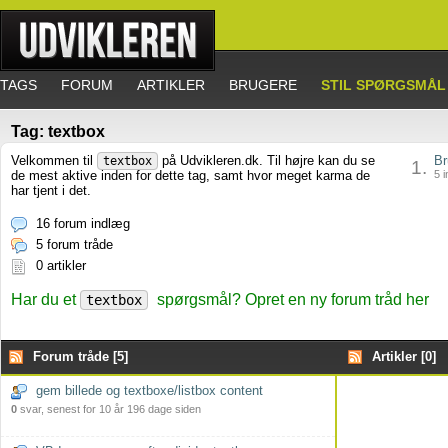
TAGS
FORUM
ARTIKLER
BRUGERE
STIL SPØRGSMÅL
Tag: textbox
Velkommen til
på Udvikleren.dk. Til højre kan du se
Br
textbox
1.
de mest aktive inden for dette tag, samt hvor meget karma de
5 i
har tjent i det.
16 forum indlæg
5 forum tråde
0 artikler
Har du et
spørgsmål? Opret en ny forum tråd her
textbox
Forum tråde [5]
Artikler [0]
gem billede og textboxe/listbox content
0
svar, senest for 10 år 196 dage siden