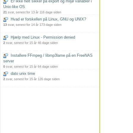
Er ikke helt sikker på export og miljø variabler i
Unix-like OS
21
svar, senest for 13 år 116 dage siden
Hvad er forskellen på Linux, GNU og UNIX?
13
svar, senest for 14 år 173 dage siden
Hjælp med Linux - Permission denied
2
svar, senest for 15 år 46 dage siden
Installere FFmpeg / libmp3lame på en FreeNAS
server
0
svar, senest for 15 år 64 dage siden
dato unix time
2
svar, senest for 15 år 126 dage siden