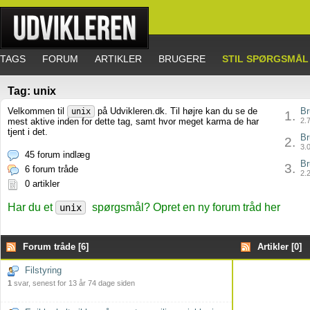
TAGS
FORUM
ARTIKLER
BRUGERE
STIL SPØRGSMÅL
Tag: unix
Velkommen til
på Udvikleren.dk. Til højre kan du se de
Br
unix
1.
mest aktive inden for dette tag, samt hvor meget karma de har
2.7
tjent i det.
Br
2.
3.0
45 forum indlæg
Br
3.
6 forum tråde
2.2
0 artikler
Har du et
spørgsmål? Opret en ny forum tråd her
unix
Forum tråde [6]
Artikler [0]
Filstyring
1
svar, senest for 13 år 74 dage siden