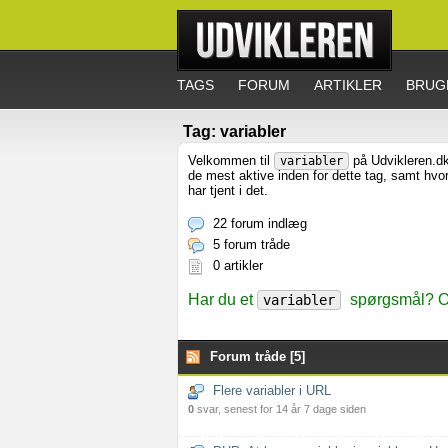
TAGS
FORUM
ARTIKLER
BRUG
Tag: variabler
Velkommen til
på Udvikleren.dk
variabler
de mest aktive inden for dette tag, samt hv
har tjent i det.
22 forum indlæg
5 forum tråde
0 artikler
Har du et
spørgsmål? Op
variabler
Forum tråde [5]
Flere variabler i URL
0
svar, senest for 14 år 7 dage siden