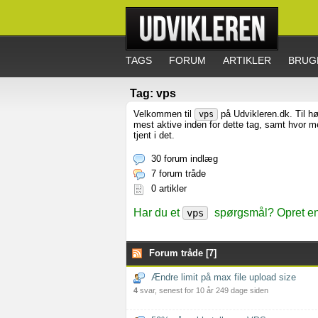
TAGS
FORUM
ARTIKLER
BRUG
Tag: vps
Velkommen til
på Udvikleren.dk. Til hø
vps
mest aktive inden for dette tag, samt hvor 
tjent i det.
30 forum indlæg
7 forum tråde
0 artikler
Har du et
spørgsmål? Opret en 
vps
Forum tråde [7]
Ændre limit på max file upload size
4
svar, senest for 10 år 249 dage siden