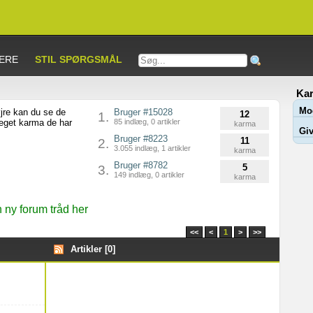
ERE
STIL SPØRGSMÅL
Kar
Mo
jre kan du se de
Bruger #15028
12
1.
meget karma de har
85 indlæg, 0 artikler
karma
Giv
Bruger #8223
11
2.
3.055 indlæg, 1 artikler
karma
Bruger #8782
5
3.
149 indlæg, 0 artikler
karma
ny forum tråd her
<<
<
1
>
>>
Artikler [0]