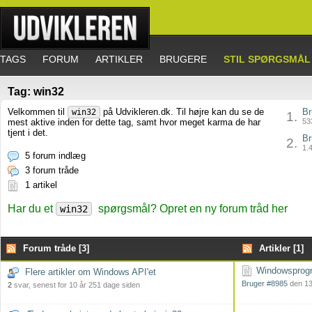
TAGS
FORUM
ARTIKLER
BRUGERE
STIL SPØRGSMÅL
Tag: win32
Velkommen til
på Udvikleren.dk. Til højre kan du se de
Br
win32
1.
mest aktive inden for dette tag, samt hvor meget karma de har
533
tjent i det.
Br
2.
1.4
5 forum indlæg
3 forum tråde
1 artikel
Har du et
spørgsmål? Opret en ny forum tråd her
win32
Forum tråde [3]
Artikler [1]
Windowsprogr
Flere artikler om Windows API'et
Bruger #8985
den 13
2
svar, senest for 10 år 251 dage siden