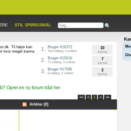
ERE
STIL SPØRGSMÅL
Kar
Mo
n.dk. Til højre kan
Bruger #16372
10
1.
amt hvor meget karma
418 indlæg, 0 artikler
karma
Giv
Bruger #15616
7
2.
71 indlæg, 0 artikler
karma
Bruger #17586
2
3.
6 indlæg, 0 artikler
karma
? Opret en ny forum tråd her
<<
<
1
>
>>
Artikler [0]