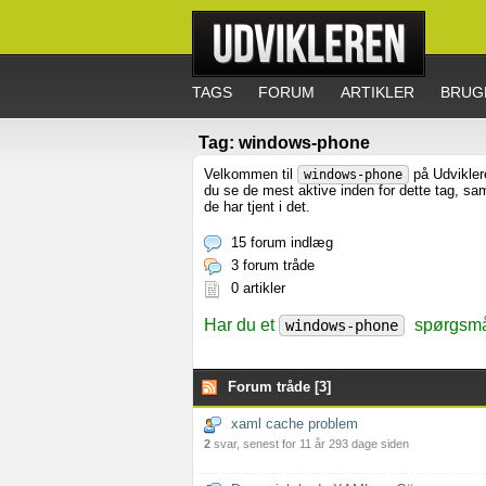
TAGS
FORUM
ARTIKLER
BRUG
Tag: windows-phone
Velkommen til
på Udviklere
windows-phone
du se de mest aktive inden for dette tag, s
de har tjent i det.
15 forum indlæg
3 forum tråde
0 artikler
Har du et
spørgsmål
windows-phone
Forum tråde [3]
xaml cache problem
2
svar, senest for 11 år 293 dage siden