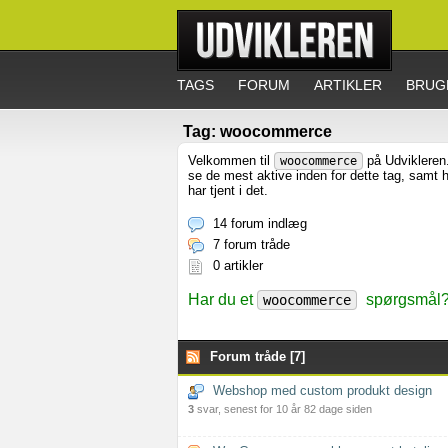
TAGS
FORUM
ARTIKLER
BRUG
Tag: woocommerce
Velkommen til
på Udvikleren.
woocommerce
se de mest aktive inden for dette tag, samt
har tjent i det.
14 forum indlæg
7 forum tråde
0 artikler
Har du et
spørgsmål? 
woocommerce
Forum tråde [7]
Webshop med custom produkt design
3
svar, senest for 10 år 82 dage siden