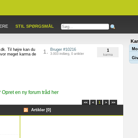
ERE
STIL SPØRGSMÅL
Kar
Mo
dk. Til højre kan du
Bruger #10216
1
1.
 hvor meget karma de
3.003 indlæg, 0 artikler
karma
Giv
Opret en ny forum tråd her
<<
<
1
>
>>
Artikler [0]