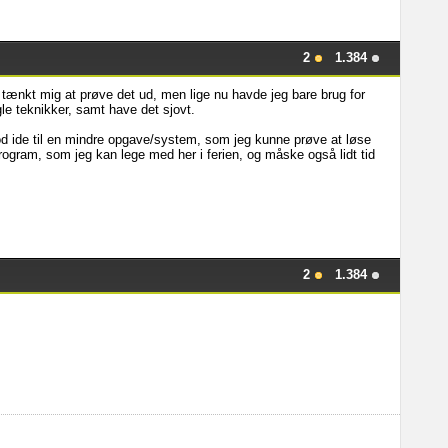
2
1.384
tænkt mig at prøve det ud, men lige nu havde jeg bare brug for
gle teknikker, samt have det sjovt.
d ide til en mindre opgave/system, som jeg kunne prøve at løse
e program, som jeg kan lege med her i ferien, og måske også lidt tid
2
1.384