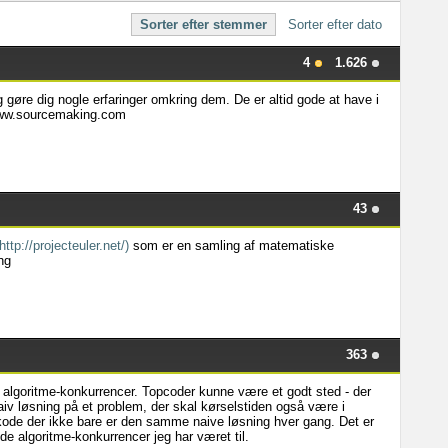
Sorter efter stemmer
Sorter efter dato
4
1.626
 gøre dig nogle erfaringer omkring dem. De er altid gode at have i
www.sourcemaking.com
43
http://projecteuler.net/)
som er en samling af matematiske
ng
363
 algoritme-konkurrencer. Topcoder kunne være et godt sted - der
naiv løsning på et problem, der skal kørselstiden også være i
kode der ikke bare er den samme naive løsning hver gang. Det er
 de algoritme-konkurrencer jeg har været til.