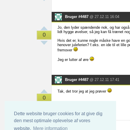
Bruger #4487
@ 27.12.11 16:04
Jo, den lyder spændende nok, og har også 
lidt hygge øvelser, så jeg kan få trænet no
0
Hvis det er, kunne nogle måske have en go
henover juleferien? f.eks. en ide til et lill
fremover
Jeg er lutter af øre
Bruger #4487
@ 27.12.11 17:41
Tak, det tror jeg at jeg prøver
0
Dette website bruger cookies for at give dig
den mest optimale oplevelse af vores
website.
Mere information