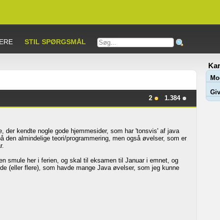
ERE
STIL SPØRGSMÅL
Kar
Mo
Giv
2
1.384
e, der kendte nogle gode hjemmesider, som har 'tonsvis' af java
å den almindelige teori/programmering, men også øvelser, som er
r.
n smule her i ferien, og skal til eksamen til Januar i emnet, og
ide (eller flere), som havde mange Java øvelser, som jeg kunne