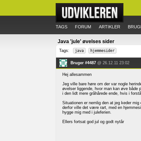
TAGS
FORUM
ARTIKLER
BRUG
Java 'jule' øvelses sider
Tags:
java
hjemmesider
Bruger #4487
@ 26.12.11 23:02
Hej allesammen
Jeg ville bare høre om der var nogle herind
øvelser liggende, hvor man kan øve både p
i den lidt mere gråhårede ende, hvis i forstå
Situationen er nemlig den at jeg keder mig e
derfor ville det være rart, med en hjemmes
hygge mig med i juleferien.
Ellers fortsat god jul og godt nytår