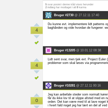
5
svar postet i denne tråd vises herunder
2
indlæg har modtaget i alt
8
karma
Bruger #2730
@ 27.12.11 17:40
Du kunne evt. implementere lidt patterns og
baghånden og vide hvordan de fungerer: 
4
Bruger #13205
@ 10.01.12 08:38
Lidt sent svar, men tjek evt. Project Euler (
problemer som skal løses via programmeri
4
Bruger #10281
@ 27.12.11 00:16
Jeg kan anbefale steder som normalt kører
får du ikke lov til at slippe afsted med en 
0
orden. Det kan være med til at lave noget 
i hvert fald noget jeg har lært en del af ved