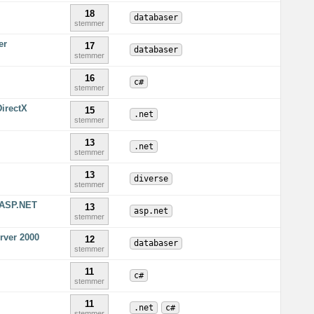
18
databaser
stemmer
er
17
databaser
stemmer
16
c#
stemmer
DirectX
15
.net
stemmer
13
.net
stemmer
13
diverse
stemmer
i ASP.NET
13
asp.net
stemmer
rver 2000
12
databaser
stemmer
11
c#
stemmer
11
.net
c#
stemmer