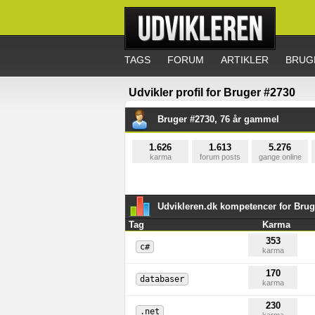
TAGS
FORUM
ARTIKLER
BRUG
Udvikler profil for Bruger #2730
Bruger #2730, 76 år gammel
1.626
1.613
5.276
karma
forum posts
gange online
Udvikleren.dk kompetencer for Brug
Tag
Karma
353
c#
karma
170
databaser
karma
230
.net