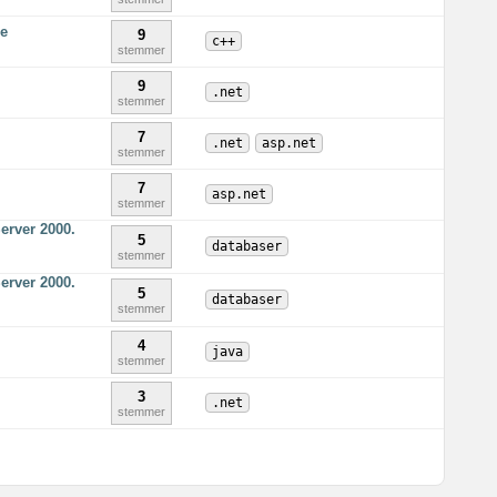
se
9
c++
stemmer
9
.net
stemmer
7
.net
asp.net
stemmer
7
asp.net
stemmer
erver 2000.
5
databaser
stemmer
erver 2000.
5
databaser
stemmer
4
java
stemmer
3
.net
stemmer