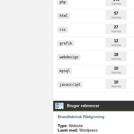
php
karma
57
html
karma
27
css
karma
12
grafik
karma
18
webdesign
karma
10
mysql
karma
10
javascript
karma
Bruger referencer
Brandteknisk Rådgivning
Type:
Website
Lavet med:
Wordpress