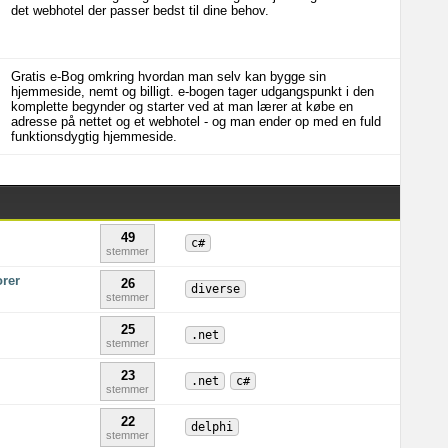
det webhotel der passer bedst til dine behov.
Gratis e-Bog omkring hvordan man selv kan bygge sin
hjemmeside, nemt og billigt. e-bogen tager udgangspunkt i den
komplette begynder og starter ved at man lærer at købe en
adresse på nettet og et webhotel - og man ender op med en fuld
funktionsdygtig hjemmeside.
49
c#
stemmer
orer
26
diverse
stemmer
25
.net
stemmer
23
.net
c#
stemmer
22
delphi
stemmer