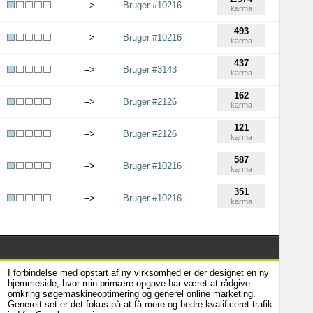
-->
Bruger #10216
karma
493
-->
Bruger #10216
karma
437
-->
Bruger #3143
karma
162
-->
Bruger #2126
karma
121
-->
Bruger #2126
karma
587
-->
Bruger #10216
karma
351
-->
Bruger #10216
karma
I forbindelse med opstart af ny virksomhed er der designet en ny
hjemmeside, hvor min primære opgave har været at rådgive
omkring søgemaskineoptimering og generel online marketing.
Generelt set er det fokus på at få mere og bedre kvalificeret trafik