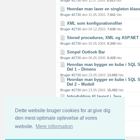
Bruger #2730
den 11.07.2005.
8.523
hits
Hvordan man laver en singleton klas
Bruger #2730
den 31.05.2003.
7.941
hits
XML som konfigurationsfiler
Bruger #2730
den 04.12.2003.
7.636
hits
Stored procedures, XML og ASP.NET
Bruger #2730
den 02.05.2004.
9.340
hits
Simpel Outlook Bar
Bruger #2730
den 06.05.2005.
6.428
hits
Hvordan man bygger en kube i SQL S
Del 1 – Dimens
Bruger #2730
den 23.05.2003.
13.092
hits
Hvordan man bygger en kube i SQL S
Del 2 – Modell
Bruger #2730
den 23.05.2003.
15.492
hits
Introduktion til layout i Java
Bruger #2730
den 23.02.2003.
8.081
hits
Dette website bruger cookies for at give dig
Singletons i .NET
Bruger #2730
den 17.06.2008.
7.490
hits
den mest optimale oplevelse af vores
website.
Mere information