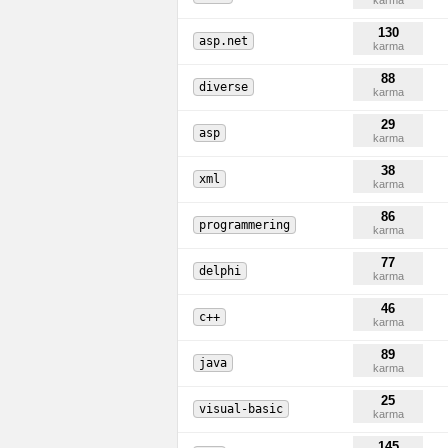
karma
130
asp.net
karma
88
diverse
karma
29
asp
karma
38
xml
karma
86
programmering
karma
77
delphi
karma
46
c++
karma
89
java
karma
25
visual-basic
karma
145