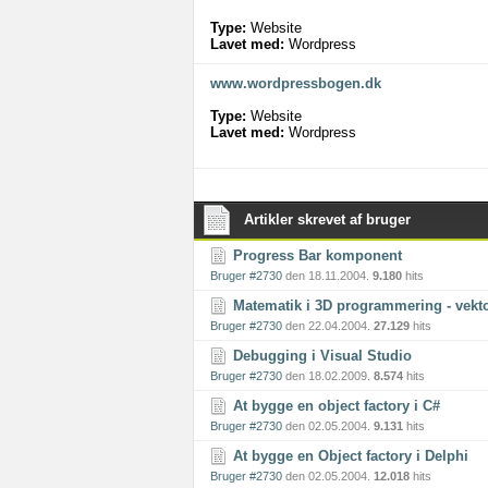
Type:
Website
Lavet med:
Wordpress
www.wordpressbogen.dk
Type:
Website
Lavet med:
Wordpress
Artikler skrevet af bruger
Progress Bar komponent
Bruger #2730
den 18.11.2004.
9.180
hits
Matematik i 3D programmering - vekt
Bruger #2730
den 22.04.2004.
27.129
hits
Debugging i Visual Studio
Bruger #2730
den 18.02.2009.
8.574
hits
At bygge en object factory i C#
Bruger #2730
den 02.05.2004.
9.131
hits
At bygge en Object factory i Delphi
Bruger #2730
den 02.05.2004.
12.018
hits