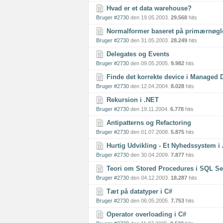
Hvad er et data warehouse?
Bruger #2730
den 19.05.2003.
29.568
hits
Normalformer baseret på primærnøgl
Bruger #2730
den 31.05.2003.
28.249
hits
Delegates og Events
Bruger #2730
den 09.05.2005.
9.982
hits
Finde det korrekte device i Managed 
Bruger #2730
den 12.04.2004.
8.028
hits
Rekursion i .NET
Bruger #2730
den 19.11.2004.
6.778
hits
Antipatterns og Refactoring
Bruger #2730
den 01.07.2008.
5.875
hits
Hurtig Udvikling - Et Nyhedssystem 
Bruger #2730
den 30.04.2009.
7.877
hits
Teori om Stored Procedures i SQL Se
Bruger #2730
den 04.12.2003.
18.287
hits
Tæt på datatyper i C#
Bruger #2730
den 06.05.2005.
7.753
hits
Operator overloading i C#