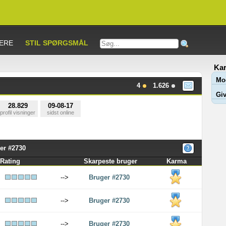
ERE
STIL SPØRGSMÅL
Kar
Mo
4
1.626
Giv
28.829
09-08-17
profil visninger
sidst online
er #2730
Rating
Skarpeste bruger
Karma
-->
Bruger #2730
-->
Bruger #2730
-->
Bruger #2730