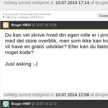
Indlæg senest redigeret d.
10.07.2014 17:14
af Bruge
4
svar postet i denne tråd vises herunder
Sorte
0
indlæg har modtaget i alt
0
karma
Bruger #9814
@ 10.07.14 12:05
Du kan vel skrive hvad din egen rolle er i pr
med det store overblik, men som ikke kan ko
vil have en gratis udvikler? Eller kan du fak
noget kode?
Just asking ;-)
Indlæg senest redigeret d.
10.07.2014 12:08
af Bruge
Bruger #4487
@ 10.07.14 12:10