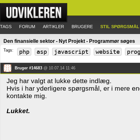
TAGS
FORUM
ARTIKLER
BRUGERE
STIL SPØRGSMÅL
Den finansielle sektor - Nyt Projekt - Programmør søges
Tags:
php
asp
javascript
website
pro
Bruger #14683
@ 10.07.14 11:46
Jeg har valgt at lukke dette indlæg.
Hvis i har yderligere spørgsmål, er i mere e
kontakte mig.
Lukket.