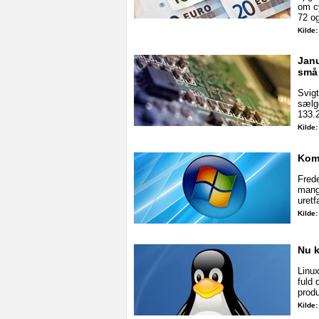
om cy
72 og
Kilde
Janu
små
Svig
sælg
133.2
Kilde
Komm
Frede
mangl
uretf
Kilde
Nu k
Linu
fuld 
produ
Kilde