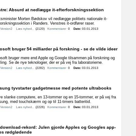
tre: Absurd at nedlægge it-efterforskningssektion
tsminister Morten Bødskov vil nedlægge politiets nationale it-
forskningssektion i Randers. Venstres it-ordfører raser.
:
Version2
Læs nyhed..
(2120)
Kommentarer
0
Dato:
03.01.2013
osoft bruger 54 milliarder på forskning - se de vilde ideer
osoft bruger mere end Apple og Google tilsammen på forskning og
ling. Se de nye teknologier, der er på vej fra laboratorierne.
:
Version2
Læs nyhed..
(2282)
Kommentarer
0
Dato:
03.01.2013
ung tyvstarter gadgetmesse med potente ultrabooks
ye slanke computere, en 13-tommer og en 15-tommer, er på vej fra
ng, med touchskærm og op til 11-timers batteritid.
:
Version2
Læs nyhed..
(2226)
Kommentarer
0
Dato:
03.01.2013
 download-rekord: Julen gjorde Apples og Googles app-
es rødglødende