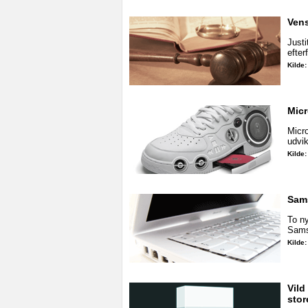
Vens
Justi
efter
Kilde
Micr
Micr
udvik
Kilde
Sams
To n
Samsu
Kilde
Vild
stor