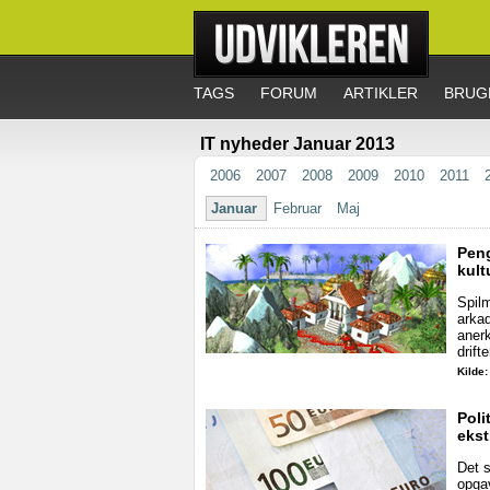
TAGS
FORUM
ARTIKLER
BRUG
IT nyheder Januar 2013
2006
2007
2008
2009
2010
2011
Januar
Februar
Maj
Peng
kult
Spilm
arkad
anerk
drifte
Kilde
Poli
ekst
Det s
opgav