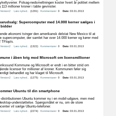
keltyverier. Polsag-nedsmeltningen koster hvert år politiet mellem
 113 millioner kroner i tabte gevinster.
:
Version2
Læs nyhed..
(1291)
Kommentarer
0
Dato:
03.01.2013
arudsalg: Supercomputer med 14.000 kerner sælges i
 bidder
tende økonomi tvinger den amerikansk delstat New Mexico til at
e supercomputer, der samlet har over 14.000 kerner og kører med
 TFlop/s.
:
Version2
Læs nyhed..
(1322)
Kommentarer
0
Dato:
03.01.2013
une i åben krig mod Microsoft om licensmillioner
rikssund Kommune og Microsoft er endt i en bitter strid om
ende licenser for millioner af kroner. Kommunen føler sig
ærdigt behandlet og har klaget til Microsoft.
:
Version2
Læs nyhed..
(1275)
Kommentarer
0
Dato:
03.01.2013
ommer Ubuntu til din smartphone
x-distributionen Ubuntu kommer nu i en mobil-udgave, men med
desktop-understøttelse. Spørgsmålet er nu, om de store
center vil sælge Ubuntu-telefoner.
:
Version2
Læs nyhed..
(2274)
Kommentarer
0
Dato:
03.01.2013