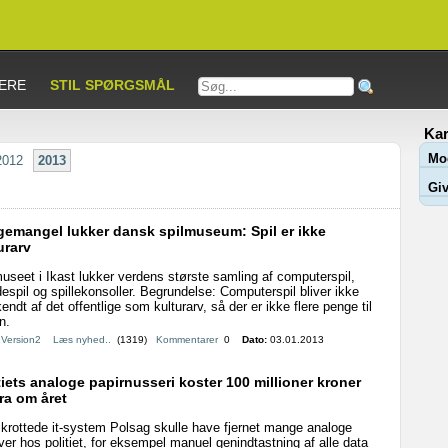
ERE
STIL SPØRGSMÅL
Kar
Mo
2012
2013
Giv
emangel lukker dansk spilmuseum: Spil er ikke
urarv
useet i Ikast lukker verdens største samling af computerspil,
espil og spillekonsoller. Begrundelse: Computerspil bliver ikke
endt af det offentlige som kulturarv, så der er ikke flere penge til
n.
:
Version2
Læs nyhed..
(1319)
Kommentarer
0
Dato:
03.01.2013
tiets analoge papirnusseri koster 100 millioner kroner
ra om året
krottede it-system Polsag skulle have fjernet mange analoge
er hos politiet, for eksempel manuel genindtastning af alle data