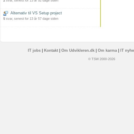
2
svar, senest for 13 år 52 dage siden
Alternativ til VS Setup project
5
svar, senest for 13 år 57 dage siden
IT jobs
|
Kontakt
|
Om Udvikleren.dk
|
Om karma
|
IT nyhe
© TSW 2000-2026