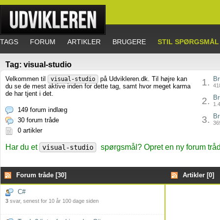
TAGS
FORUM
ARTIKLER
BRUGERE
STIL SPØRGSMÅL
Tag: visual-studio
Velkommen til
på Udvikleren.dk. Til højre kan
Br
visual-studio
1.
du se de mest aktive inden for dette tag, samt hvor meget karma
418
de har tjent i det.
Br
2.
1.4
149 forum indlæg
Br
3.
30 forum tråde
369
0 artikler
Har du et
spørgsmål? Opret en ny forum tråd
visual-studio
Forum tråde [30]
Artikler [0]
C#
3
svar, senest for 10 år 100 dage siden