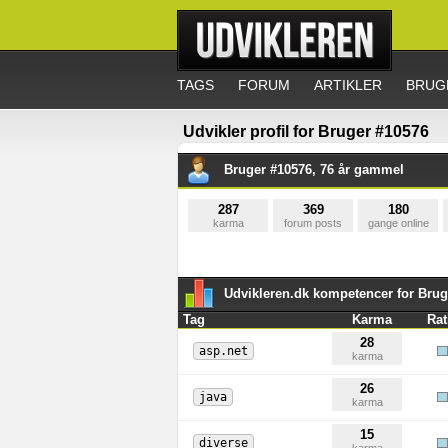
TAGS
FORUM
ARTIKLER
BRUG
Udvikler profil for Bruger #10576
Bruger #10576, 76 år gammel
287
369
180
karma
forum posts
gange online
Udvikleren.dk kompetencer for Brug
Tag
Karma
Rat
28
asp.net
karma
26
java
karma
15
diverse