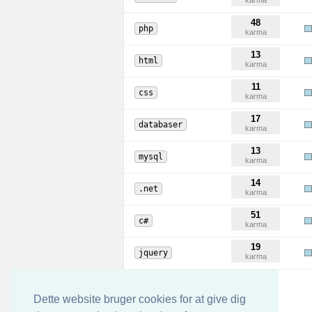
karma
48
php
karma
13
html
karma
11
css
karma
17
databaser
karma
13
mysql
karma
14
.net
karma
51
c#
karma
19
jquery
karma
Dette website bruger cookies for at give dig