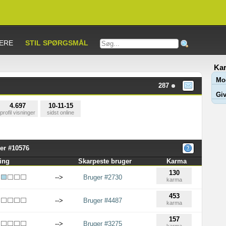
ERE
STIL SPØRGSMÅL
Kar
Mo
287
Giv
4.697
10-11-15
profil visninger
sidst online
er #10576
ing
Skarpeste bruger
Karma
130
-->
Bruger #2730
karma
453
-->
Bruger #4487
karma
157
-->
Bruger #3275