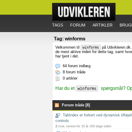
TAGS
FORUM
ARTIKLER
BRUG
Tag: winforms
Velkommen til
på Udvikleren.dk. 
winforms
de mest aktive inden for dette tag, samt hv
har tjent i det.
64 forum indlæg
8 forum tråde
0 artikler
Har du et
spørgsmål? Opr
winforms
Forum tråde [8]
TabIndex er forkert ved dynamisk tilføjel
controls
2
svar, senest for 10 år 200 dage siden