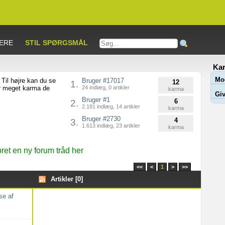
ERE
STIL SPØRGSMÅL
Kar
Mo
Til højre kan du se
Bruger #17017
12
1.
or meget karma de
24 indlæg, 0 artikler
karma
Giv
Bruger #1
6
2.
2.181 indlæg, 14 artikler
karma
Bruger #2730
4
3.
1.613 indlæg, 23 artikler
karma
et en ny forum tråd her
<<
<
1
>
>>
Artikler [0]
se af